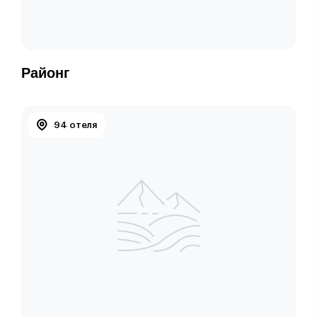
Районг
94 отеля