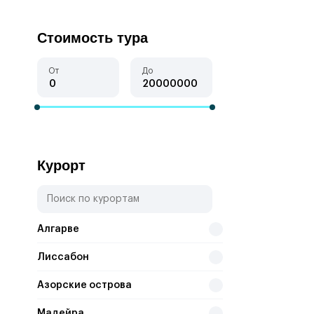
Стоимость тура
От
До
Курорт
Алгарве
Лиссабон
Азорские острова
Мадейра