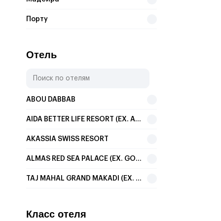
Порту
Отель
ABOU DABBAB
AIDA BETTER LIFE RESORT (EX. AIDA HOTEL SHARM)
AKASSIA SWISS RESORT
ALMAS RED SEA PALACE (EX. GOLDEN 5 ALMAS RESORT)
TAJ MAHAL GRAND MAKADI (EX. AL NABILA GRAND)
ALADDIN BEACH RESORT (EX. DESSOLE ALADDIN BEACH RESORT)
Класс отеля
BEACH ALBATROS RESORT MARSA ALAM