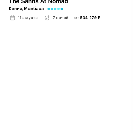
The Sands At Nomad
Кения, Момбаса
11 августа
7 ночей
от 534 279 ₽