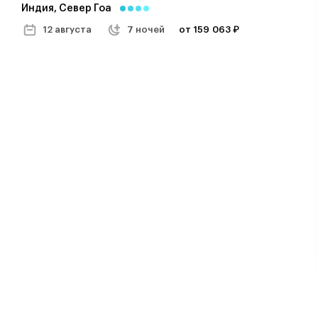
Индия, Север Гоа
12 августа
7 ночей
от 159 063 ₽
Okean De Goa