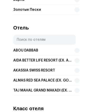
Золотые Пески
Горн.лыжи
Отель
Солнечный Берег
София
Велико-Тырново
ABOU DABBAB
AIDA BETTER LIFE RESORT (EX. AIDA HOTEL SHARM)
AKASSIA SWISS RESORT
ALMAS RED SEA PALACE (EX. GOLDEN 5 ALMAS RESORT)
TAJ MAHAL GRAND MAKADI (EX. AL NABILA GRAND)
ALADDIN BEACH RESORT (EX. DESSOLE ALADDIN BEACH RESORT)
Класс отеля
BEACH ALBATROS RESORT MARSA ALAM