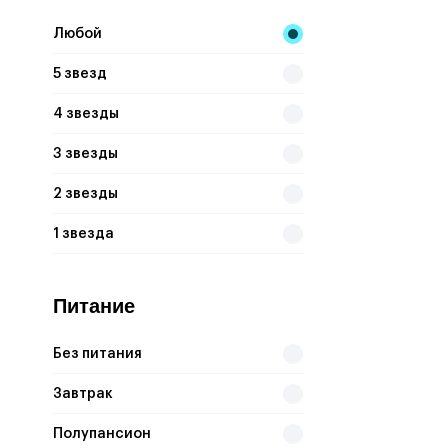
Любой
ALBATROS AQUA BLU RESORT (EX. PICKALBATROS SEA WORLD)
5 звезд
FUN&SUN FAMILY ALBATROS AQUA VISTA
JUNGLE AQUA PARK
4 звезды
3 звезды
2 звезды
1 звезда
Питание
Без питания
Завтрак
Полупансион