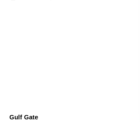
Gulf Gate
Бахрейн, Манама
11 августа
7 ночей
от 157 684 ₽