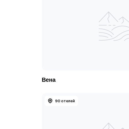
Вена
90 отелей