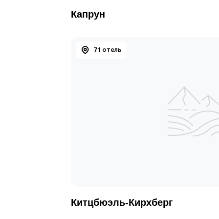
Капрун
71 отель
Китцбюэль-Кирхберг