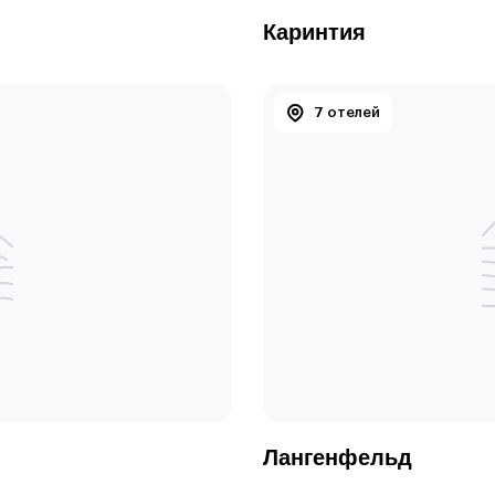
Каринтия
7 отелей
Лангенфельд