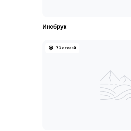
Инсбрук
70 отелей