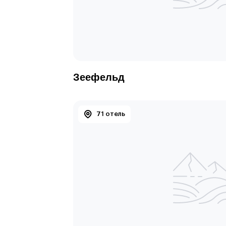
Зеефельд
71 отель