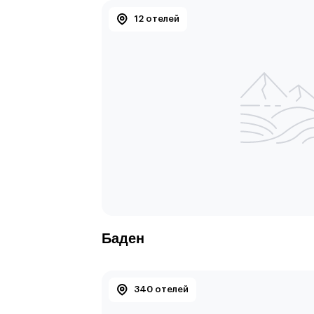
12 отелей
Баден
340 отелей