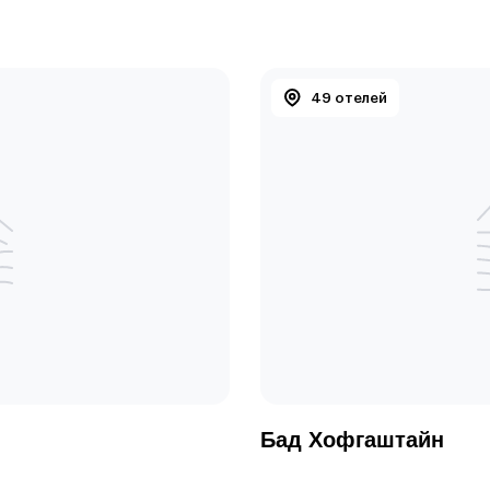
49 отелей
Бад Хофгаштайн