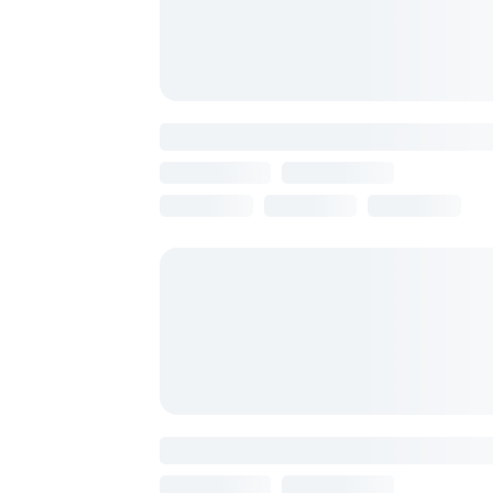
Армения, Ереван
16 августа
8 ночей
от 144 917 
Armenian Village Park Hotel &
Water Park
Армения, Ереван
16 августа
8 ночей
от 149 642