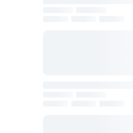
Rooms Apart Hotel By Red
Армения, Ереван
11 августа
7 ночей
от 115 549 ₽
Nork Hotel