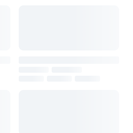
Armvillage Park
Армения, Ереван
11 августа
7 ночей
от 111 728 ₽