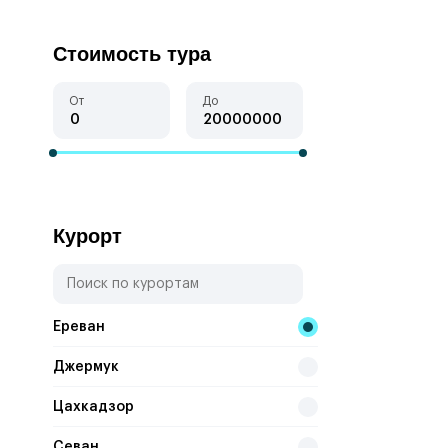
Стоимость тура
От
До
Курорт
Ереван
Джермук
Цахкадзор
Севан