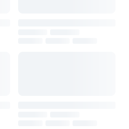
Comfort House Hotel
Армения, Ереван
11 августа
7 ночей
от 101 625 ₽