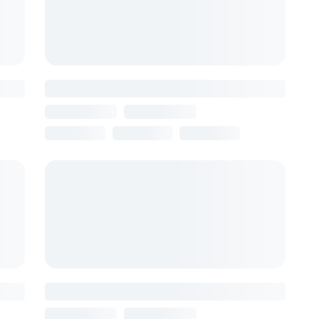
Армения, Ереван
₽
16 августа
8 ночей
от 147 279 ₽
Areve Residence Boutique Hotel
Армения, Ереван
16 августа
8 ночей
от 150 430 ₽
 ₽