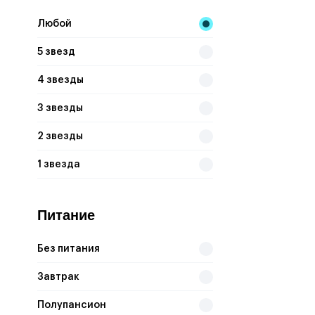
Любой
ALBATROS AQUA BLU RESORT (EX. PICKALBATROS SEA WORLD)
5 звезд
FUN&SUN FAMILY ALBATROS AQUA VISTA
JUNGLE AQUA PARK
4 звезды
3 звезды
2 звезды
1 звезда
Питание
Без питания
Завтрак
Полупансион