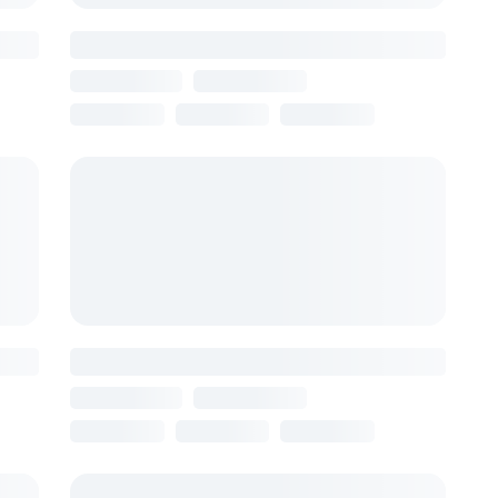
Anna Bella Boutique
Армения, Ереван
₽
11 августа
7 ночей
от 112 408 ₽
Mandarin
Армения, Ереван
₽
12 августа
7 ночей
от 114 870 ₽