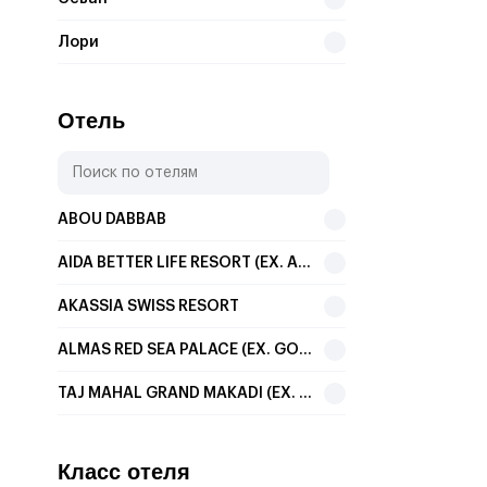
Лори
Отель
ABOU DABBAB
AIDA BETTER LIFE RESORT (EX. AIDA HOTEL SHARM)
AKASSIA SWISS RESORT
ALMAS RED SEA PALACE (EX. GOLDEN 5 ALMAS RESORT)
TAJ MAHAL GRAND MAKADI (EX. AL NABILA GRAND)
ALADDIN BEACH RESORT (EX. DESSOLE ALADDIN BEACH RESORT)
Класс отеля
BEACH ALBATROS RESORT MARSA ALAM