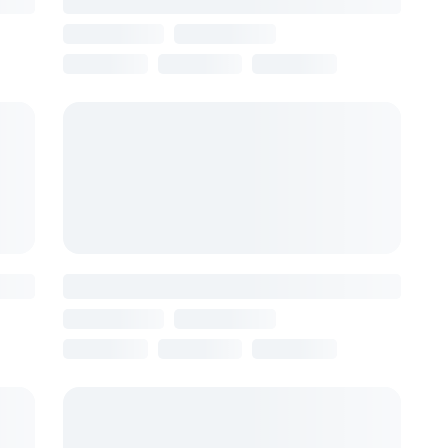
The Friends Hotel
Армения, Ереван
16 августа
8 ночей
от 125 839 ₽
Ris Central Apartments Yerevan