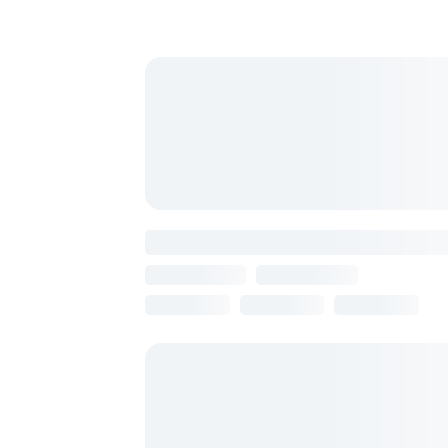
Найдено 45 отелей
La Casa Boutique
Армения, Ереван
11 августа
7 ночей
от 97 211 ₽