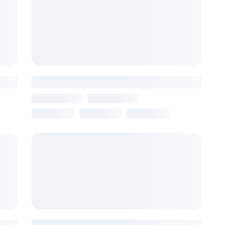
Artsakh
Армения, Ереван
₽
13 августа
7 ночей
от 114 870 ₽