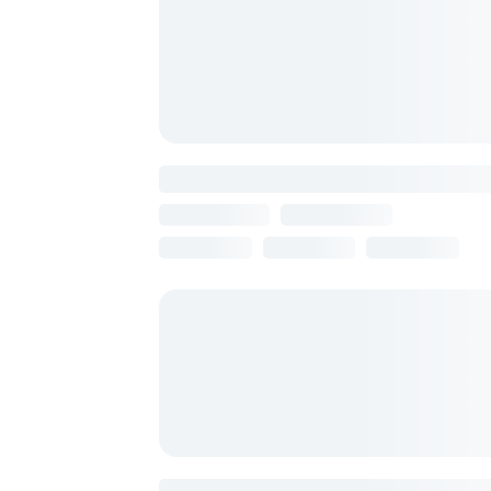
Shirak
Армения, Ереван
13 августа
7 ночей
от 114 870 