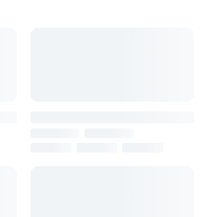
Best View Hotel
Армения, Ереван
11 августа
7 ночей
от 97 805 ₽