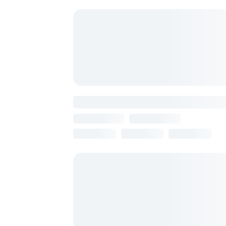
Blur Inn
Армения, Ереван
11 августа
7 ночей
от 105 361 ₽