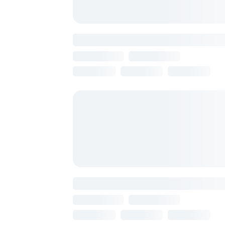
Primer
Армения, Ереван
11 августа
7 ночей
от 99 673 ₽