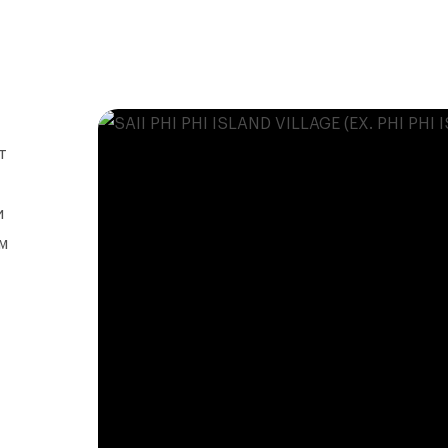
т
и
м