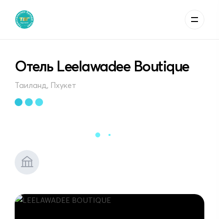
Отель Leelawadee Boutique
Таиланд, Пхукет