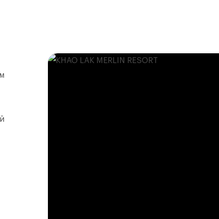
ям
ой