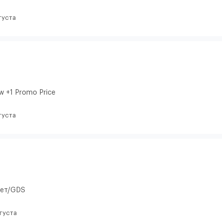
густа
w +1 Promo Price
густа
кет/GDS
вгуста