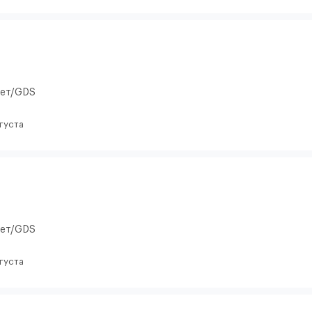
кет/GDS
вгуста
кет/GDS
вгуста