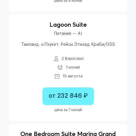
цена за 9 ночей
Lagoon Suite
Питание — AI
Таиланд. о.Пхукет. Рейсы Этихад Краби/GDS
2 Взрослых
7 ночей
15 августа
от 232 846 ₽
цена за 7 ночей
One Bedroom Suite Marina Grand