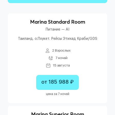
Marina Standard Room
Питание — AI
Таиланд. о.Пхукет. Рейсы Этихад Краби/GDS
2 Взрослых
7 ночей
15 августа
от 185 988 ₽
цена за 7 ночей
Marina Superior Room