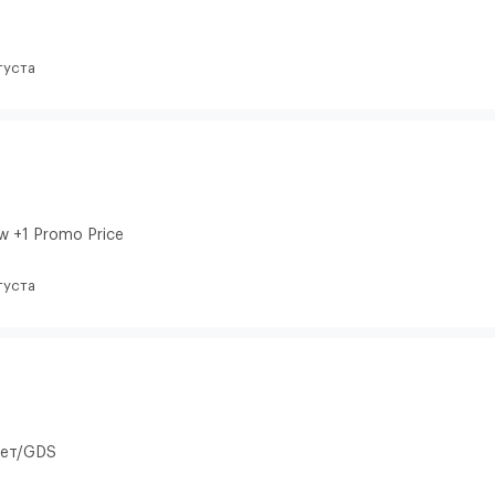
густа
w +1 Promo Price
густа
кет/GDS