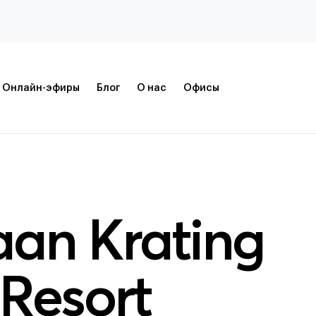
Онлайн-эфиры
Блог
О нас
Офисы
an Krating
Resort