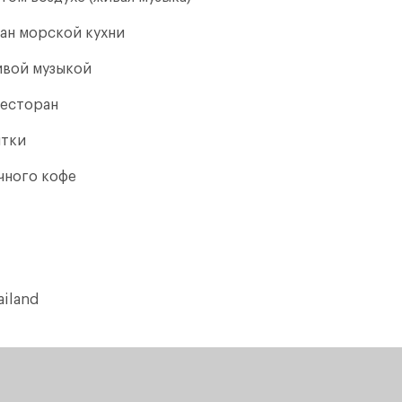
ан морской кухни
ивой музыкой
ресторан
итки
чного кофе
ailand