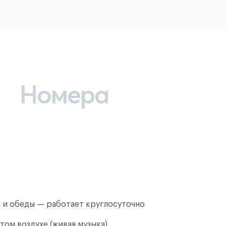
Номера
и и обеды — работает круглосуточно
том воздухе (живая музыка)