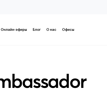
Онлайн-эфиры
Блог
О нас
Офисы
mbassador