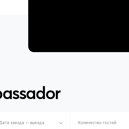
assador
Дата заезда — выезда
Количество гостей