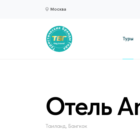
Москва
Туры
Отель A
Таиланд, Бангкок