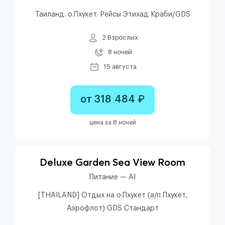
Таиланд. о.Пхукет. Рейсы Этихад Краби/GDS
2 Взрослых
8 ночей
15 августа
от 318 484 ₽
цена за 8 ночей
Deluxe Garden Sea View Room
Питание — AI
[THAILAND] Отдых на о.Пхукет (а/п Пхукет,
Аэрофлот) GDS Стандарт