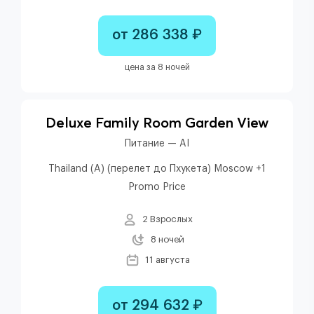
от 286 338 ₽
цена за 8 ночей
Deluxe Family Room Garden View
Питание — AI
Thailand (A) (перелет до Пхукета) Moscow +1
Promo Price
2 Взрослых
8 ночей
11 августа
от 294 632 ₽