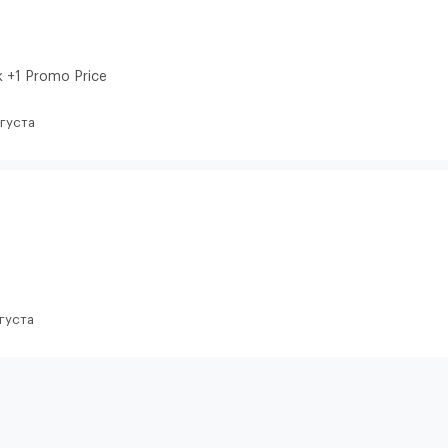
к +1 Promo Price
вгуста
вгуста