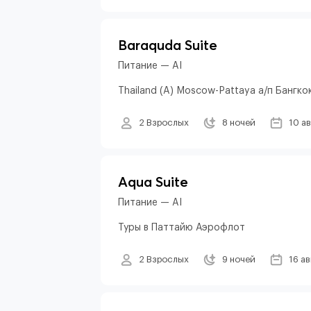
Baraquda Suite
Питание — AI
Thailand (A) Moscow-Pattaya а/п Бангко
2 Взрослых
8 ночей
10 а
Aqua Suite
Питание — AI
Туры в Паттайю Аэрофлот
2 Взрослых
9 ночей
16 а