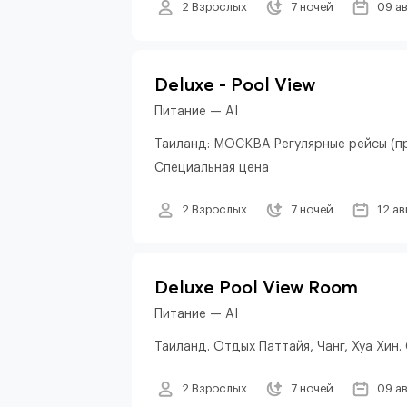
2 Взрослых
7 ночей
09 а
Deluxe - Pool View
Питание — AI
Таиланд: МОСКВА Регулярные рейсы (пр
Специальная цена
2 Взрослых
7 ночей
12 ав
Deluxe Pool View Room
Питание — AI
Таиланд. Отдых Паттайя, Чанг, Хуа Хин
2 Взрослых
7 ночей
09 а