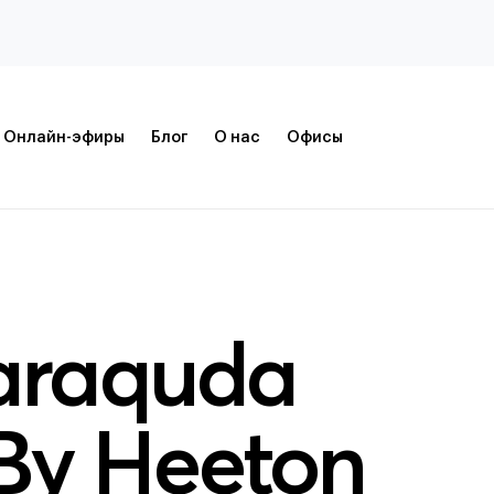
Онлайн-эфиры
Блог
О нас
Офисы
araquda
By Heeton