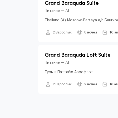
Grand Baraquda Suite
Питание — AI
Thailand (A) Moscow-Pattaya а/п Бангко
2 Взрослых
8 ночей
10 а
Grand Baraquda Loft Suite
Питание — AI
Туры в Паттайю Аэрофлот
2 Взрослых
9 ночей
16 а