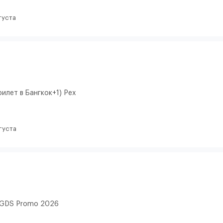
густа
илет в Бангкок+1) Pex
густа
. GDS Promo 2026