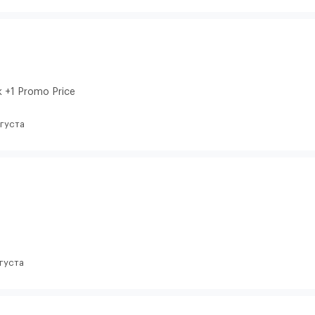
к +1 Promo Price
вгуста
вгуста