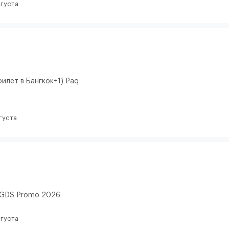
вгуста
илет в Бангкок+1) Paq
густа
. GDS Promo 2026
вгуста