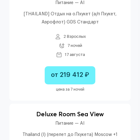
Питание — AI
[THAILAND] Отдых на о.Пхукет (а/п Пхукет,
Аэрофлот) GDS Стандарт
2 Взрослых
7 ночей
17 августа
от 219 412 ₽
цена за 7 ночей
Deluxe Room Sea View
Питание — AI
Thailand (I) (перелет до Пхукета) Moscow +1