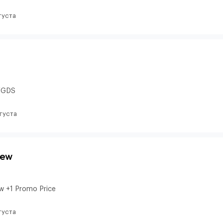
густа
и/GDS
вгуста
iew
w +1 Promo Price
густа