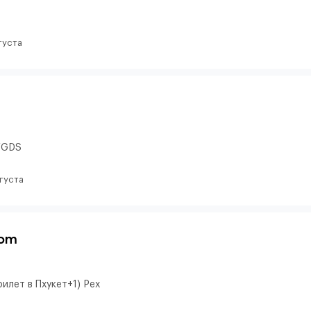
густа
и/GDS
вгуста
oom
илет в Пхукет+1) Pex