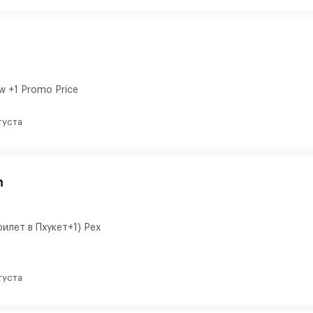
w +1 Promo Price
густа
m
илет в Пхукет+1) Pex
густа