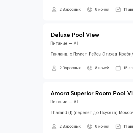
2 Взрослых
8 ночей
11 ав
Deluxe Pool View
Питание — AI
Таиланд. о.Пхукет. Рейсы Этихад Краб
2 Взрослых
8 ночей
15 а
Amora Superior Room Pool V
Питание — AI
Thailand (I) (перелет до Пхукета) Mosco
2 Взрослых
8 ночей
11 ав