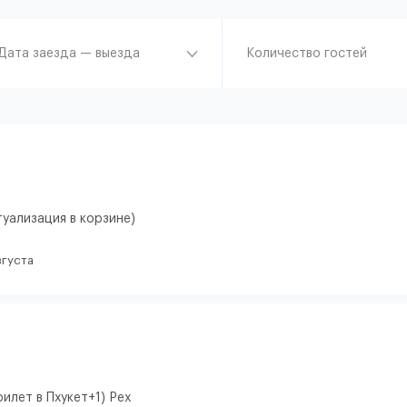
Дата заезда — выезда
Количество гостей
туализация в корзине)
вгуста
илет в Пхукет+1) Pex