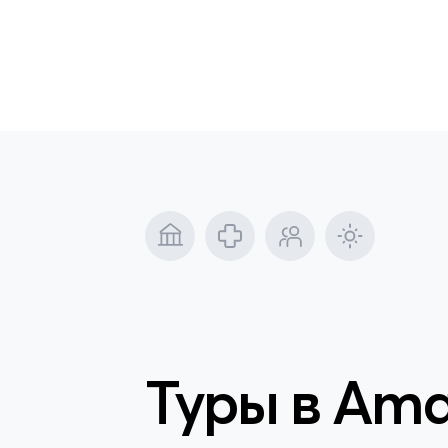
Туры в
Ama