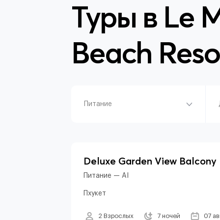
Туры в
Le M
Beach Reso
Питание
Deluxe Garden View Balcony
Питание — AI
Пхукет
2 Взрослых
7 ночей
07 а