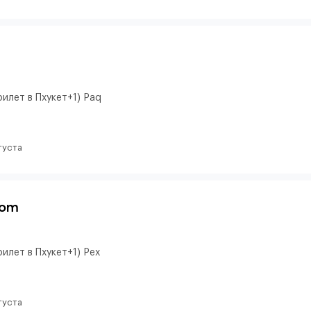
илет в Пхукет+1) Paq
густа
oom
илет в Пхукет+1) Pex
густа