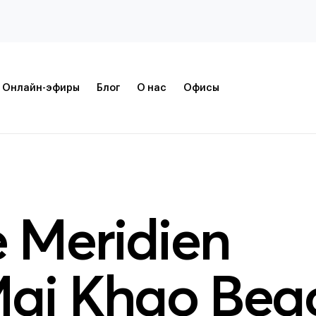
Онлайн-эфиры
Блог
О нас
Офисы
 Meridien
Mai Khao Bea