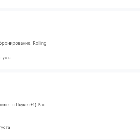
бронирование, Rolling
вгуста
илет в Пхукет+1) Paq
густа