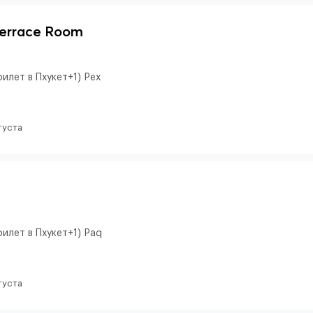
Terrace Room
илет в Пхукет+1) Pex
густа
илет в Пхукет+1) Paq
густа