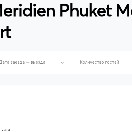
eridien Phuket M
rt
Дата заезда — выезда
Количество гостей
вгуста