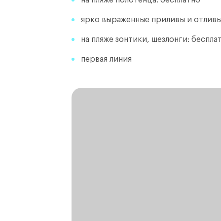
на пляже полотенца: бесплатно
ярко выраженные приливы и отлив
на пляже зонтики, шезлонги: беспла
первая линия