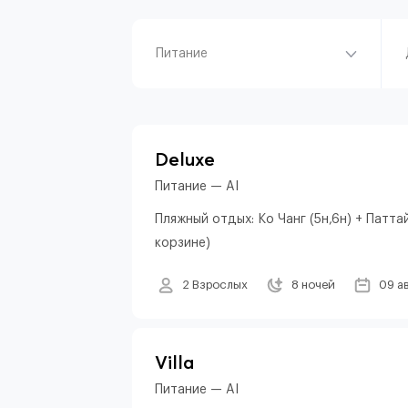
Питание
Deluxe
Питание — AI
Пляжный отдых: Ко Чанг (5н,6н) + Патта
корзине)
2 Взрослых
8 ночей
09 а
Villa
Питание — AI