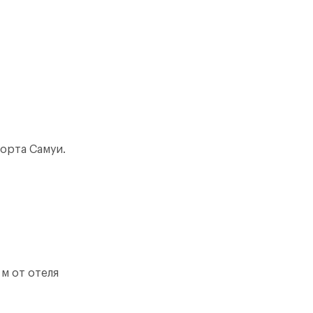
орта Самуи.
 м от отеля