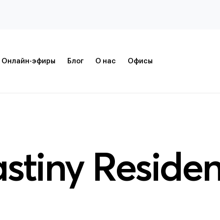
Онлайн-эфиры
Блог
О нас
Офисы
stiny Reside