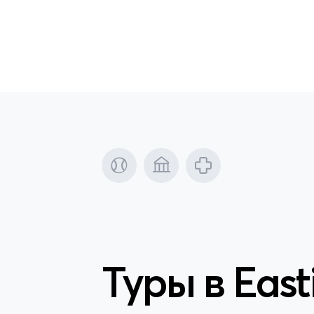
Туры в
East