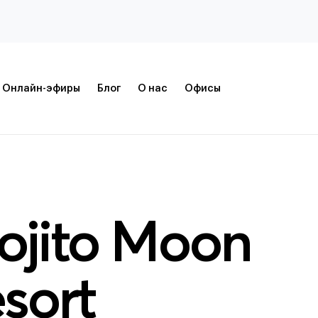
Онлайн-эфиры
Блог
О нас
Офисы
ojito Moon
sort