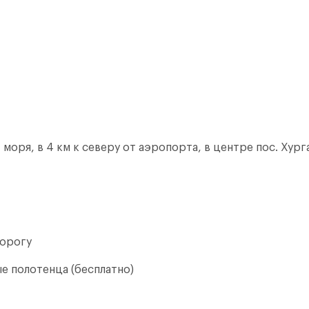
моря, в 4 км к северу от аэропорта, в центрe пос. Хург
дорогу
ые полотенца (бесплатно)