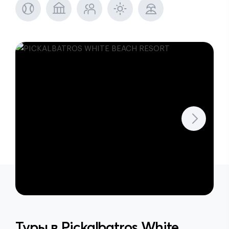
Туры в
Pickalbatros White