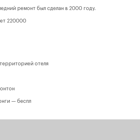
едний ремонт был сделан в 2000 году.
яет 220000
 территорией отеля
понтон
онги — беспл