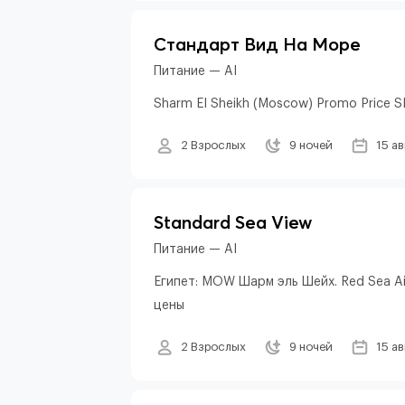
Стандарт Вид На Море
Питание — AI
Sharm El Sheikh (Moscow) Promo Price 
2 Взрослых
9 ночей
15 а
Standard Sea View
Питание — AI
Египет: MOW Шарм эль Шейх. Red Sea A
цены
2 Взрослых
9 ночей
15 а