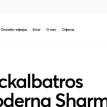
Онлайн-эфиры
Блог
О нас
Офисы
ckalbatros
oderna Sharm