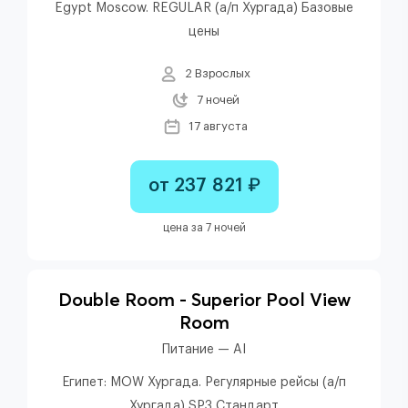
Egypt Moscow. REGULAR (а/п Хургада) Базовые
цены
2 Взрослых
7 ночей
17 августа
от 237 821 ₽
цена за 7 ночей
Double Room - Superior Pool View
Room
Питание — AI
Египет: MOW Хургада. Регулярные рейсы (а/п
Хургада) SP3 Стандарт