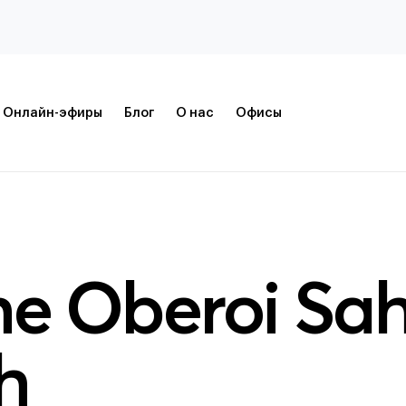
Онлайн-эфиры
Блог
О нас
Офисы
e Oberoi Sah
h