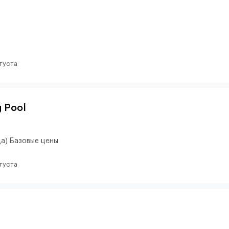
вгуста
g Pool
да) Базовые цены
вгуста
l