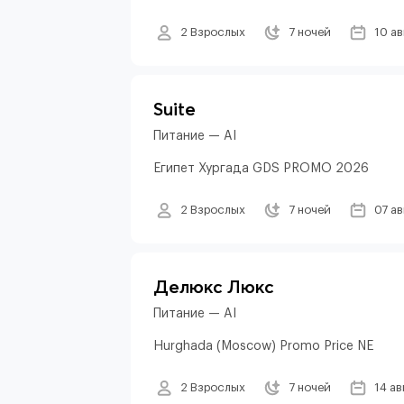
2 Взрослых
7 ночей
10 а
Suite
Питание — AI
Египет Хургада GDS PROMO 2026
2 Взрослых
7 ночей
07 а
Делюкс Люкс
Питание — AI
Hurghada (Moscow) Promo Price NE
2 Взрослых
7 ночей
14 ав