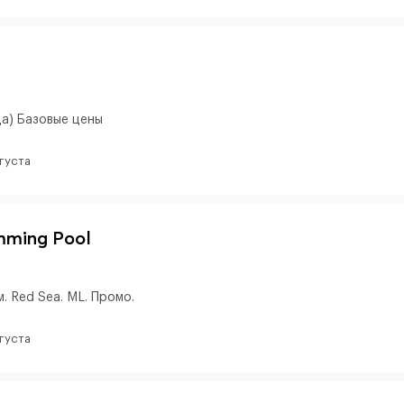
да) Базовые цены
вгуста
imming Pool
. Red Sea. ML. Промо.
вгуста