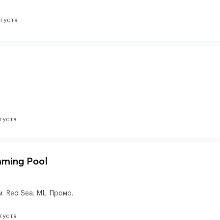
вгуста
вгуста
mming Pool
. Red Sea. ML. Промо.
вгуста