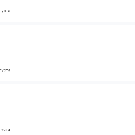
вгуста
вгуста
густа