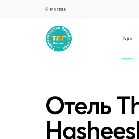
Москва
Туры
Отель Th
Hashees