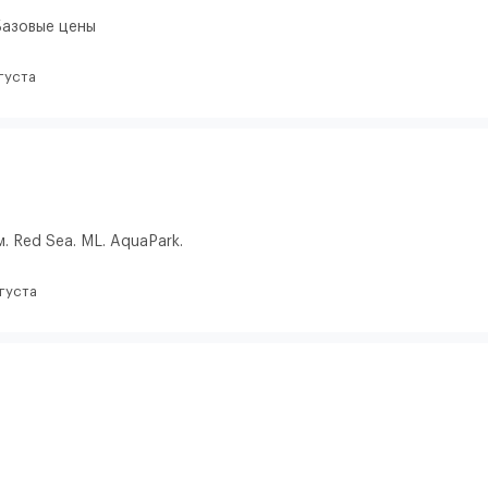
Базовые цены
густа
. Red Sea. ML. AquaPark.
вгуста