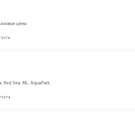
Базовые цены
густа
. Red Sea. ML. AquaPark.
вгуста