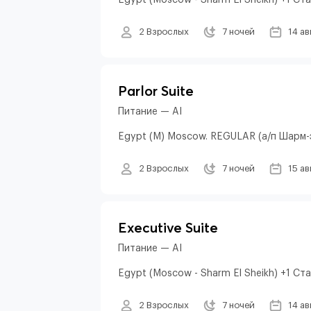
Egypt (Moscow - Sharm El Sheikh) +1 С
2 Взрослых
7 ночей
14 ав
Parlor Suite
Питание — AI
Egypt (M) Moscow. REGULAR (а/п Шарм-
2 Взрослых
7 ночей
15 ав
Executive Suite
Питание — AI
Egypt (Moscow - Sharm El Sheikh) +1 С
2 Взрослых
7 ночей
14 ав