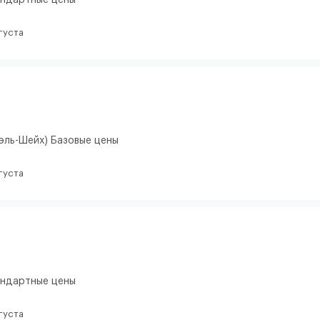
тандартные цены
густа
эль-Шейх) Базовые цены
густа
тандартные цены
густа