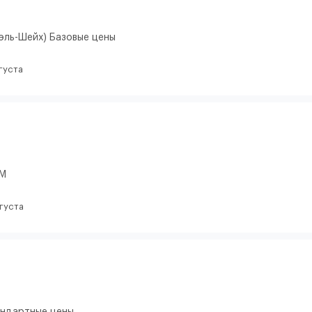
эль-Шейх) Базовые цены
густа
SM
вгуста