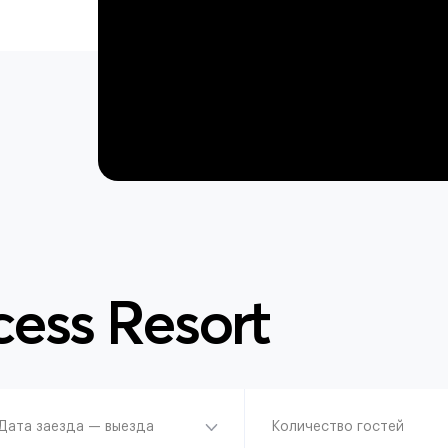
cess Resort
Дата заезда — выезда
Количество гостей