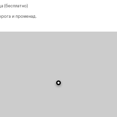
а (бесплатно)
орога и променад.